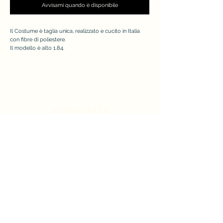
Avvisami quando è disponibile
Il Costume è taglia unica, realizzato e cucito in Italia
con fibre di poliestere.
Il modello è alto 1.84.
APPRECIATE
Modulo di iscrizione
Invia